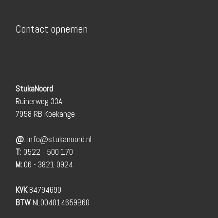
Contact opnemen
StukaNoord
Ruinerweg 33A
7958 RB Koekange
@
:
info@stukanoord.nl
T
: 0522 - 500 170
M:
06 - 3821 0924
KVK
84794690
BTW
NL004014659B60