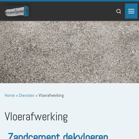
Ga naar inhoud
Search
Home
»
Diensten
»
Vloerafwerking
Vloerafwerking
Zandcement dekvloeren