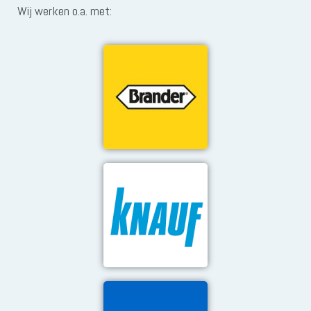
Wij werken o.a. met: